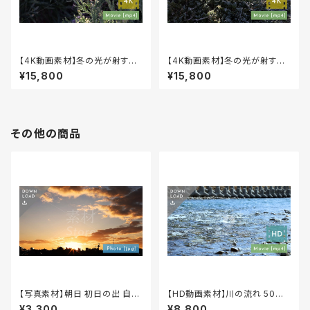
【4K動画素材】冬の光が射す植
【4K動画素材】冬の光が射す植
物 自然風景映像 20秒 音声な
物 自然風景映像 20秒 音声な
¥15,800
¥15,800
し 4K-00002
し 4K-00001
その他の商品
【写真素材】朝日 初日の出 自然
【HD動画素材】川の流れ 50秒
画像（jpeg）PM-00004
自然風景映像 音有り HD-000
¥3,300
¥8,800