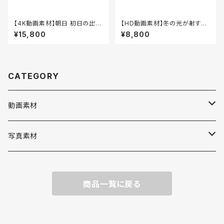
【4K動画素材】朝日 初日の出
【HD動画素材】冬の光が射す植
早回し動画 自然風景映像 18秒
物 自然風景映像 20秒 音声な
¥15,800
¥8,800
音声なし 4K-00004
し HD-00001
CATEGORY
動画素材
4K（3840×2160）
写真素材
HD（1920×1080）
風景
商品一覧に戻る
海
風景
空