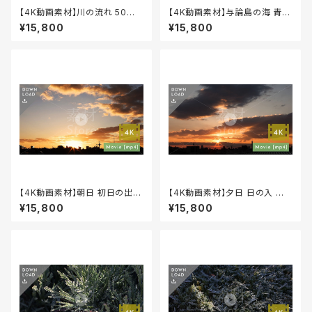
【4K動画素材】川の流れ 50秒
【4K動画素材】与論島の海 青い
自然風景映像 音有り 4K-000
海 ブルーオーシャン 自然風景
¥15,800
¥15,800
07
映像 12秒 音声なし 4K-0000
5
【4K動画素材】朝日 初日の出
【4K動画素材】夕日 日の入 日
早回し動画 自然風景映像 18秒
没 自然風景映像 60秒 音声な
¥15,800
¥15,800
音声なし 4K-00004
し 4K-00003