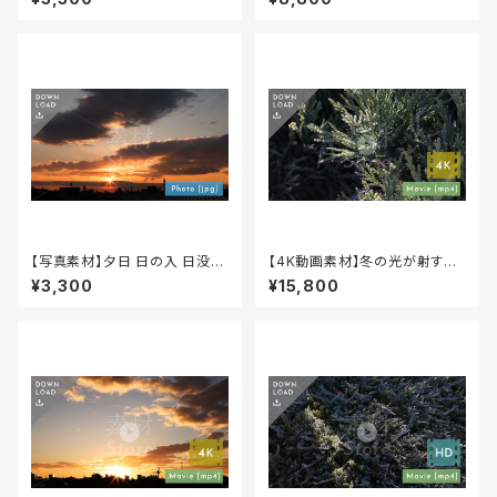
07
【写真素材】夕日 日の入 日没
【4K動画素材】冬の光が射す植
自然画像（jpeg）PM-00003
物 自然風景映像 20秒 音声な
¥3,300
¥15,800
し 4K-00002